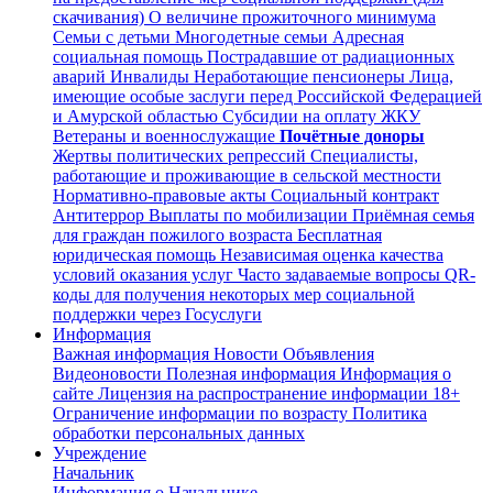
скачивания)
О величине прожиточного минимума
Семьи с детьми
Многодетные семьи
Адресная
социальная помощь
Пострадавшие от радиационных
аварий
Инвалиды
Неработающие пенсионеры
Лица,
имеющие особые заслуги перед Российской Федерацией
и Амурской областью
Субсидии на оплату ЖКУ
Ветераны и военнослужащие
Почётные доноры
Жертвы политических репрессий
Специалисты,
работающие и проживающие в сельской местности
Нормативно-правовые акты
Социальный контракт
Антитеррор
Выплаты по мобилизации
Приёмная семья
для граждан пожилого возраста
Бесплатная
юридическая помощь
Независимая оценка качества
условий оказания услуг
Часто задаваемые вопросы
QR-
коды для получения некоторых мер социальной
поддержки через Госуслуги
Информация
Важная информация
Новости
Объявления
Видеоновости
Полезная информация
Информация о
сайте
Лицензия на распространение информации
18+
Ограничение информации по возрасту
Политика
обработки персональных данных
Учреждение
Начальник
Информация о Начальнике