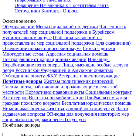
Обращение Начальника к Посетителям сайта
Сотрудники
Контакты
Опросы
Основное меню
Об управлении
Меры социальной поддержки
Численность
получателей мер социальной поддержки в Бурейском
муниципальном округе
Шаблоны заявлений на
предоставление мер социальной поддержки (для скачивания)
О величине прожиточного минимума
Семьи с детьми
Многодетные семьи
Адресная социальная помощь
Пострадавшие от радиационных аварий
Инвалиды
Неработающие пенсионеры
Лица, имеющие особые заслуги
перед Российской Федерацией и Амурской областью
Субсидии на оплату ЖКУ
Ветераны и военнослужащие
Почётные доноры
Жертвы политических репрессий
Специалисты, работающие и проживающие в сельской
местности
Нормативно-правовые акты
Социальный контракт
Антитеррор
Выплаты по мобилизации
Приёмная семья для
граждан пожилого возраста
Бесплатная юридическая помощь
Независимая оценка качества условий оказания услуг
Часто
задаваемые вопросы
QR-коды для получения некоторых мер
социальной поддержки через Госуслуги
Почётные доноры
Меры социальной поддержки для категории: