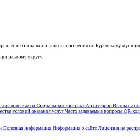
иципальному округу
-правовые акты
Социальный контракт
Антитеррор
Выплаты по
ества условий оказания услуг
Часто задаваемые вопросы
QR-коды
ти
Полезная информация
Информация о сайте
Лицензия на расп