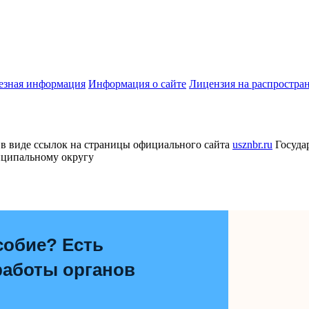
езная информация
Информация о сайте
Лицензия на распростра
в виде ссылок на страницы официального сайта
usznbr.ru
Госуда
иципальному округу
собие? Есть
работы органов