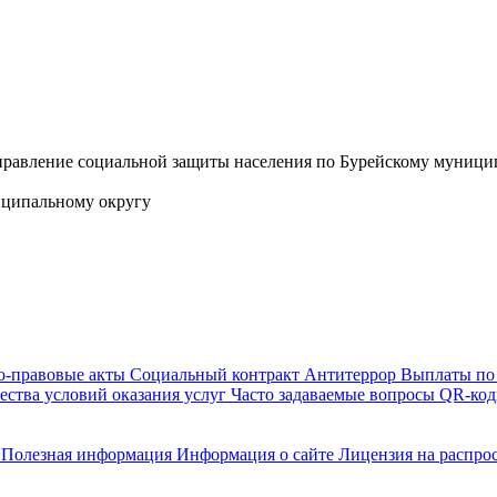
иципальному округу
-правовые акты
Социальный контракт
Антитеррор
Выплаты по
ества условий оказания услуг
Часто задаваемые вопросы
QR-коды
Полезная информация
Информация о сайте
Лицензия на распро