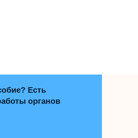
собие? Есть
работы органов