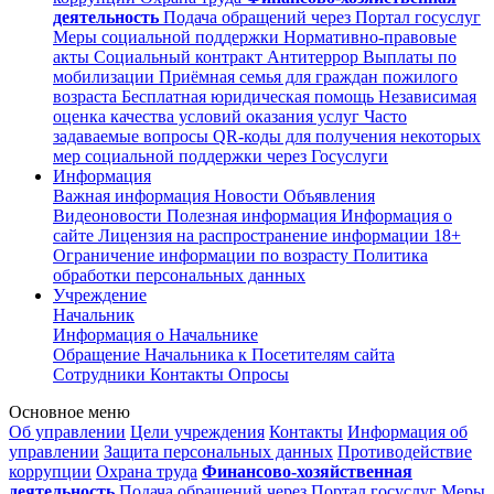
деятельность
Подача обращений через Портал госуслуг
Меры социальной поддержки
Нормативно-правовые
акты
Социальный контракт
Антитеррор
Выплаты по
мобилизации
Приёмная семья для граждан пожилого
возраста
Бесплатная юридическая помощь
Независимая
оценка качества условий оказания услуг
Часто
задаваемые вопросы
QR-коды для получения некоторых
мер социальной поддержки через Госуслуги
Информация
Важная информация
Новости
Объявления
Видеоновости
Полезная информация
Информация о
сайте
Лицензия на распространение информации
18+
Ограничение информации по возрасту
Политика
обработки персональных данных
Учреждение
Начальник
Информация о Начальнике
Обращение Начальника к Посетителям сайта
Сотрудники
Контакты
Опросы
Основное меню
Об управлении
Цели учреждения
Контакты
Информация об
управлении
Защита персональных данных
Противодействие
коррупции
Охрана труда
Финансово-хозяйственная
деятельность
Подача обращений через Портал госуслуг
Меры