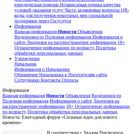
юридическая помощь
Независимая оценка качества
условий оказания услуг
Часто задаваемые вопросы
QR-
коды для получения некоторых мер социальной
поддержки через Госуслуги
Информация
Важная информация
Новости
Объявления
Видеоновости
Полезная информация
Информация о
сайте
Лицензия на распространение информации
18+
Ограничение информации по возрасту
Политика
обработки персональных данных
Учреждение
Начальник
Информация о Начальнике
Обращение Начальника к Посетителям сайта
Сотрудники
Контакты
Опросы
Информация
Важная информация
Новости
Объявления
Видеоновости
Полезная информация
Информация о сайте
Лицензия на
распространение информации
18+ Ограничение информации
по возрасту
Политика обработки персональных данных
Новость: Ежегодный форум «Сильные идеи для нового
времени»
В соответствии с Указом Президента