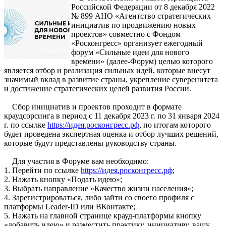
Российской Федерации от 8 декабря 2022
№ 899 АНО «Агентство стратегических
инициатив по продвижению новых
проектов» совместно с Фондом
«Росконгресс» организует ежегодный
форум «Сильные идеи для нового
времени» (далее-Форум) целью которого
является отбор и реализация сильных идей, которые внесут
значимый вклад в развитие страны, укрепление суверенитета
и достижение стратегических целей развития России.
Сбор инициатив и проектов проходит в формате
краудсорсинга в период с 11 декабря 2023 г. по 31 января 2024
г. по ссылке
https://идея.росконгресс.рф
, по итогам которого
будет проведена экспертная оценка и отбор лучших решений,
которые будут представлены руководству страны.
Для участия в Форуме вам необходимо:
1. Перейти по ссылке
https://идея.росконгресс.рф
;
2. Нажать кнопку «Подать идею»;
3. Выбрать направление «Качество жизни населения»;
4. Зарегистрироваться, либо зайти со своего профиля с
платформы Leader-ID или ВКонтакте;
5. Нажать на главной странице крауд-платформы кнопку
«добавить идею» и разместить практику, инициативу, вашу