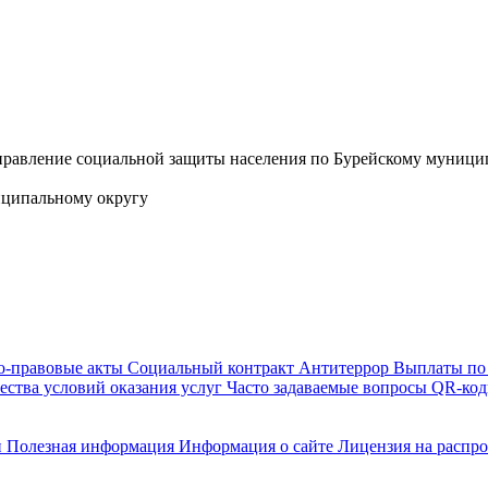
иципальному округу
-правовые акты
Социальный контракт
Антитеррор
Выплаты по
ества условий оказания услуг
Часто задаваемые вопросы
QR-коды
и
Полезная информация
Информация о сайте
Лицензия на распр