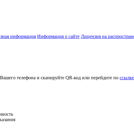
зная информация
Информация о сайте
Лицензия на распростра
 Вашего телефона и сканируйте QR-код или перейдите по
ссылке
чность
казания