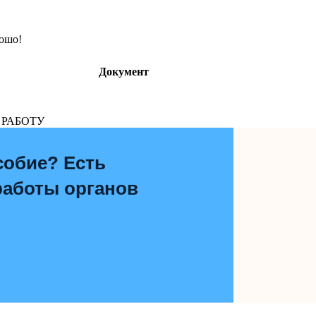
рошо!
Документ
 РАБОТУ
собие? Есть
работы органов